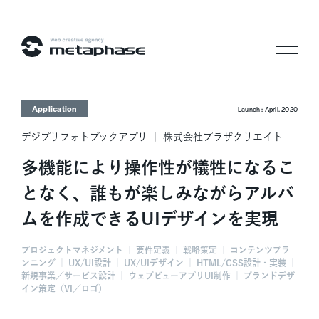
株式会社メタフェイズ
Application
Launch : April. 2020
デジプリフォトブックアプリ ｜ 株式会社プラザクリエイト
多機能により操作性が犠牲になるこ
となく、誰もが楽しみながらアルバ
ムを作成できるUIデザインを実現
プロジェクトマネジメント ｜ 要件定義 ｜ 戦略策定 ｜ コンテンツプラ
ンニング ｜ UX/UI設計 ｜ UX/UIデザイン ｜ HTML/CSS設計・実装 ｜
新規事業／サービス設計 ｜ ウェブビューアプリUI制作 ｜ ブランドデザ
イン策定（VI／ロゴ）