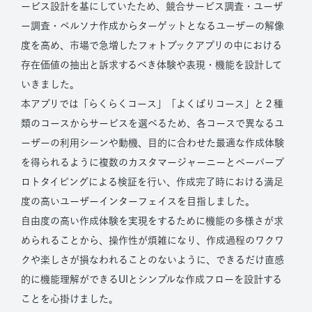
ービス設計を基にしていたため、競合サービス調査・ユーザ
ー調査・ペルソナ作成からターゲットとなるユーザーの解像
度を高め、市場で急増したフォトブックアプリの中における
存在価値の抽出と訴求するべき体験や表現・機能を設計して
いきました。
本アプリでは「らくらくコース」「よくばりコース」と２種
類のコースからサービスを選べるため、各コースで異なるユ
ーザーの利用シーンや動機、目的に合わせた最適な作成体験
を得られるように複数のカスタマージャーニーとペーパープ
ロトタイピングによる検証を行い、作成完了時における満足
度の高いユーザーインターフェイスを目指しました。
自由度の高い作成体験を実現をするために機能の多様さが求
められることから、操作性が煩雑になり、作成過程のワクワ
クや楽しさが損なわれることのないように、できるだけ直感
的に機能理解ができるUIとシンプルな作成フローを設計する
ことを心掛けました。