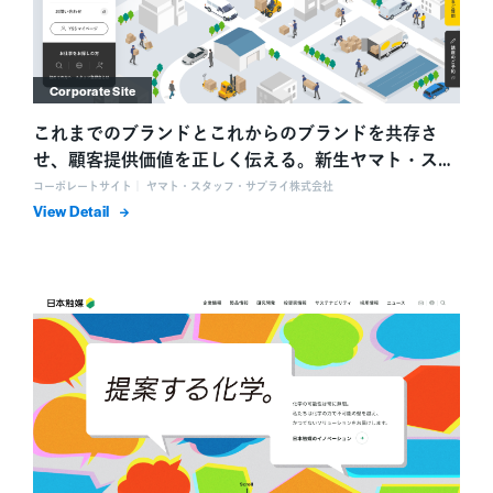
Corporate Site
これまでのブランドとこれからのブランドを共存さ
せ、顧客提供価値を正しく伝える。新生ヤマト・スタ
ッフ・サプライのコーポレートサイト
コーポレートサイト｜ ヤマト・スタッフ・サプライ株式会社
詳細を表示