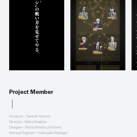
Project Member
Producer : Takeshi Tamura
Director : Shiho Hisajima
Designer : Maria Shimizu [Partner]
Markup Engineer : Katsuyuki Kamegai