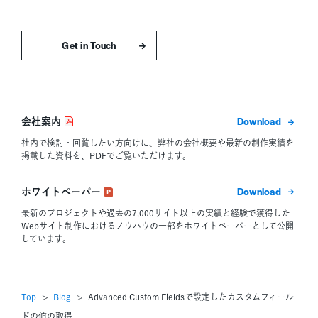
お問い合わせはこちら
ダウン
会社案内
社内で検討・回覧したい方向けに、弊社の会社概要や最新の制作実績を
掲載した資料を、PDFでご覧いただけます。
ダウン
ホワイトペーパー
最新のプロジェクトや過去の7,000サイト以上の実績と経験で獲得した
Webサイト制作におけるノウハウの一部をホワイトペーパーとして公開
しています。
Top
Blog
Advanced Custom Fieldsで設定したカスタムフィール
ドの値の取得