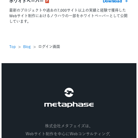
ダウン
ホワイトペーパー
最新のプロジェクトや過去の7,000サイト以上の実績と経験で獲得した
Webサイト制作におけるノウハウの一部をホワイトペーパーとして公開
しています。
Top
Blog
ログイン画面
株式会社メタフェイズ
株式会社メタフェイズは、
Webサイト制作を中心にWebコンサルティング、