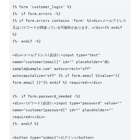
{% form 'customer_login' %}

{%- if form.errors -%}

{% if form.errors contains 'form' %}<div>メールアドレス
又はパスワードが間違っている可能性があります。</div>{% endif 
%}

{%- endif -%}

<div>メールアドレス(必須):<input type="text" 
name="customer[email]" id="" placeholder="例）
sample@sample.com" autocorrect="off" 
autocapitalize="off" {% if form.email %}value="{{ 
form.email }}"{% endif %} required></div>

{%- if form.password_needed -%}

<div>パスワード(必須):<input type="password" value="" 
name="customer[password]" id="" placeholder="" 
required></div>

{%- endif %}

<button type="submit">ログイン</button>
