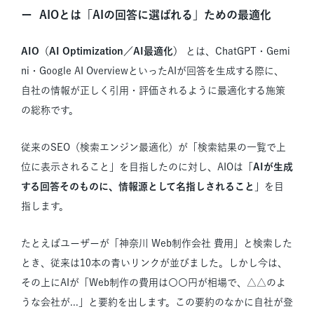
AIOとは「AIの回答に選ばれる」ための最適化
AIO（AI Optimization／AI最適化）
とは、ChatGPT・Gemi
ni・Google AI OverviewといったAIが回答を生成する際に、
自社の情報が正しく引用・評価されるように最適化する施策
の総称です。
従来のSEO（検索エンジン最適化）が「検索結果の一覧で上
位に表示されること」を目指したのに対し、AIOは「
AIが生成
する回答そのものに、情報源として名指しされること
」を目
指します。
たとえばユーザーが「神奈川 Web制作会社 費用」と検索した
とき、従来は10本の青いリンクが並びました。しかし今は、
その上にAIが「Web制作の費用は〇〇円が相場で、△△のよ
うな会社が...」と要約を出します。この要約のなかに自社が登