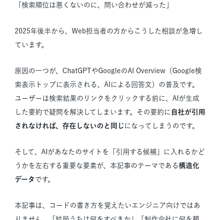
「検索順位は悪くないのに、問い合わせが減った」
2025年後半から、Web担当者の方からこうした相談が急増し
ています。
原因の一つが、ChatGPTやGoogleのAI Overview（Google検
索表示トップに表示される、AIによる回答文）の普及です。
ユーザーは検索結果のリンクをクリックする前に、AIが生成
した要約で疑問を解決してしまいます。その要約に
自社が引用
されなければ、存在しないのと同じ
になってしまうのです。
そして、AIがあなたのサイトを「引用する候補」に入れるかど
うかを左右する重要な要素が、本記事のテーマである
構造化
データ
です。
本記事は、コードの書き方を覚えたいエンジニア向けではあ
りません。「結局うちは何をすべきか」「制作会社に何を頼