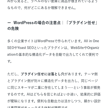
AIから見ると、ラベルのない倉庫に商品が積まれているよう
なもので、何がどこにあるか理解できません。
WordPressの場合の注意点｜「プラグイン任せ」
の危険
多くの企業サイトはWordPressで作られています。All in One
SEOやYoast SEOといったプラグインは、WebSiteやOrganiz
ationの基本的な構造化データを自動で出力してくれて便利で
す。
ただし、
プラグイン任せには落とし穴
があります。テーマ側
とプラグイン側が別々に構造化データを出力し、同じページ
に同じスキーマが二重に存在してしまう----という事故が頻発
するのです。AIはどちらを信じればよいか迷い、結果的に評価
が曖昧になります。便利な自動出力は活かしつつ、細かい設計
は専門家がチェックする体制が理想です。