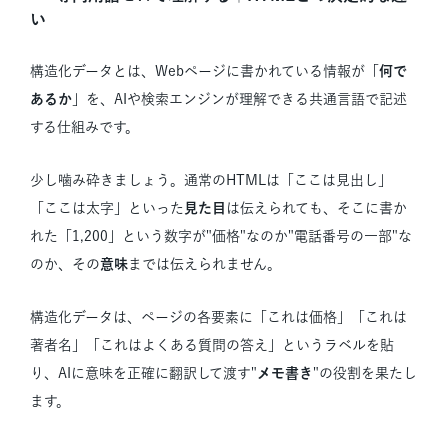
い
構造化データとは、Webページに書かれている情報が「
何で
あるか
」を、AIや検索エンジンが理解できる共通言語で記述
する仕組みです。
少し噛み砕きましょう。通常のHTMLは「ここは見出し」
「ここは太字」といった
見た目
は伝えられても、そこに書か
れた「1,200」という数字が"価格"なのか"電話番号の一部"な
のか、その
意味
までは伝えられません。
構造化データは、ページの各要素に「これは価格」「これは
著者名」「これはよくある質問の答え」というラベルを貼
り、AIに意味を正確に翻訳して渡す"
メモ書き
"の役割を果たし
ます。