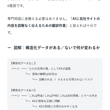
e推奨です。
専門用語に身構える必要はありません。「
AIに自社サイトの
内容を誤解なく伝えるための翻訳作業
」と捉えれば十分で
す。
図解｜構造化データがある／ないで何が変わるか
【構造化データなし】

 ページ ──→「ただの文章の塊」としてAIが認識

         └─→ 意味の解釈はAI任せ

             └─→ 誤解される / そもそも引用されないリスク

【構造化データあり】

 ページ ──→「これは料金/これはFAQ/これは会社情報」とラベル付き

         └─→ AIが意味を正確に理解

             └─→ AIの回答に引用されやすくなる