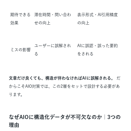
期待できる
滞在時間・問い合わ
表示形式・AI引用精度
効果
せの向上
の向上
ユーザーに誤解され
AIに誤認・誤った要約
ミスの影響
る
をされる
文章だけ良くても、構造が伴わなければAIに誤解される。
だ
からこそAIO対策では、この2層をセットで設計する必要があ
ります。
なぜAIOに構造化データが不可欠なのか｜3つの
理由