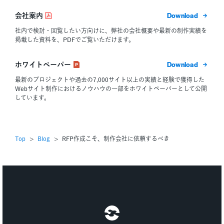
ダウン
会社案内
社内で検討・回覧したい方向けに、弊社の会社概要や最新の制作実績を
掲載した資料を、PDFでご覧いただけます。
ダウン
ホワイトペーパー
最新のプロジェクトや過去の7,000サイト以上の実績と経験で獲得した
Webサイト制作におけるノウハウの一部をホワイトペーパーとして公開
しています。
Top
Blog
RFP作成こそ、制作会社に依頼するべき
株式会社メタフェイズ