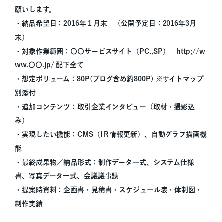
願いします。
・納品希望日：2016年１月末 （公開予定日：2016年3月
末）
・対象作業範囲：〇〇サービスサイト（PC.,SP） http;//w
ww.〇〇.jp/ 配下全て
・想定ボリューム：80P(ブログ含め約800P) ※サイトマップ
別添付
・追加コンテンツ：取引企業インタビュー（取材・撮影込
み）
・実現したい機能：CMS（IＲ情報更新）、自動グラフ描画機
能
・最終成果物／納品形式：制作データ一式、システム仕様
書、写真データ一式、会議議事録
・提案時資料：企画書・見積書・スケジュール表・体制図・
制作実績