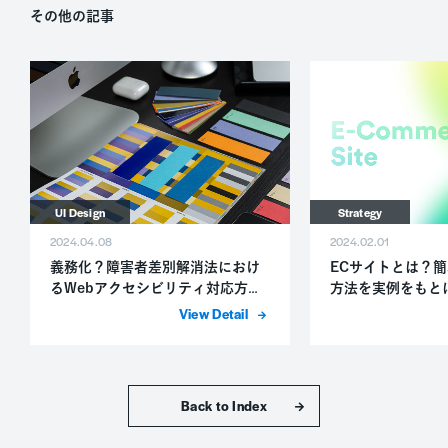
その他の記事
UI Design
Strategy
2024.04.08
2024.02.01
義務化？障害者差別解消法におけ
ECサイトとは？
るWebアクセシビリティ対応方法
方法を実例をもと
をご紹介
詳細を表示
トップへ戻る