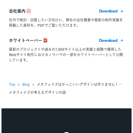
ダウン
会社案内
社内で検討・回覧したい方向けに、弊社の会社概要や最新の制作実績を
掲載した資料を、PDFでご覧いただけます。
ダウン
ホワイトペーパー
最新のプロジェクトや過去の7,000サイト以上の実績と経験で獲得した
Webサイト制作におけるノウハウの一部をホワイトペーパーとして公開
しています。
Top
Blog
メタフェイズはかっこいいデザインは作りません！―
メタフェイズが考えるデザインの話